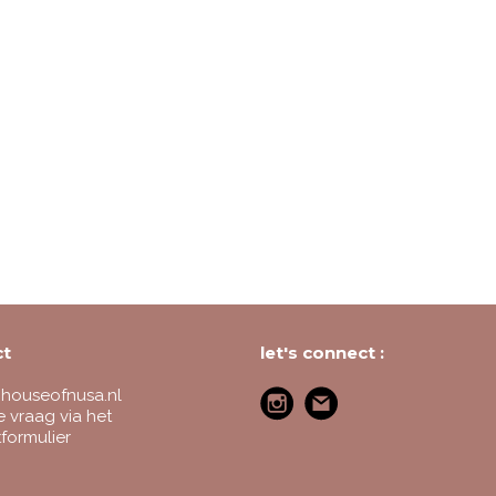
ct
let's connect :
houseofnusa.nl
je vraag via het
formulier