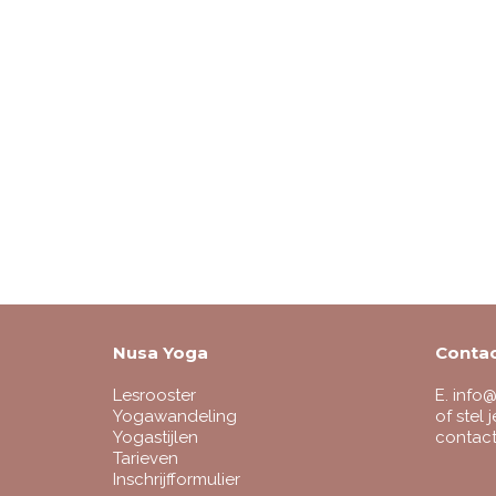
Nusa Yoga
Conta
Lesrooster
E.
info@
Yogawandeling
of stel 
Yogastijlen
contact
Tarieven
Inschrijfformulier